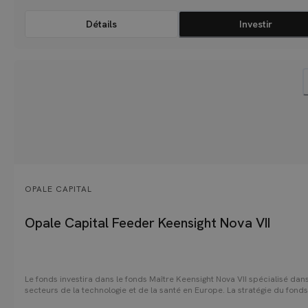
Détails
Investir
OPALE CAPITAL
Opale Capital Feeder Keensight Nova VII
Le fonds investira dans le fonds Maître Keensight Nova VII spécialisé dans
secteurs de la technologie et de la santé en Europe. La stratégie du fonds
d'investir dans une douzaine de sociétés rentables et en forte croissance