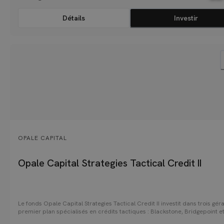
Détails
Investir
OPALE CAPITAL
Opale Capital Strategies Tactical Credit II
Le fonds Opale Capital Strategies Tactical Credit II investit dans trois gér
premier plan spécialisés en crédits tactiques : Blackstone, Bridgepoint e
Neuberger Berman. Il finance des entreprises solvables confrontées à de