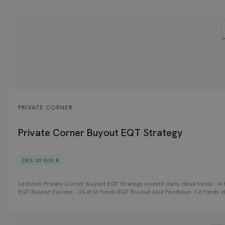
PRIVATE CORNER
Private Corner Buyout EQT Strategy
DÈS 30 000 €
Le fonds Private Corner Buyout EQT Strategy investit dans deux fonds : le
EQT Buyout Europe - US et le fonds EQT Buyout Asie Pacifique. Ce fonds 
permet ainsi aux investisseurs d'accéder à la stratégie d'un acteur de 1e
du Private Equity dont l'expertise est reconnue et favorise la création de 
EQT capitalise sur une expertise sectorielle solide ainsi qu'une approche
thématique d'investissement structurée autour de secteurs cibles.