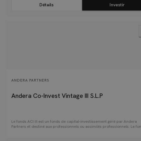
Détails
Investir
ANDERA PARTNERS
Andera Co-Invest Vintage III S.L.P
Le fonds ACI III est un fonds de capital-investissement géré par Andera
Partners et destiné aux professionnels ou assimilés professionnels. Le fo
fait le choix de se focaliser sur des secteurs porteurs et résilients tels qu
santé, les services aux entreprises, les services financiers et les biens de