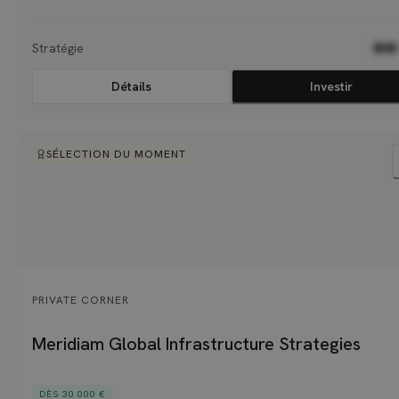
parmi lesquels 60 grandes familles, des fondations, des entreprises famil
et des family offices.
Stratégie
●●
Détails
Investir
SÉLECTION DU MOMENT
PRIVATE CORNER
Meridiam Global Infrastructure Strategies
DÈS 30 000 €