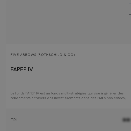
FIVE ARROWS (ROTHSCHILD & CO)
FAPEP IV
Le fonds FAPEP IV est un fonds multi-stratégies qui vise à générer des
rendements à travers des investissements dans des PMEs non cotées,
principalement par des opérations de buyout. Le fonds adopte une app
dynamique, répartissant ses activités entre la sélection de gérants et des
investissements en late primary et secondaire. Le fonds FAPEP IV permet aux
investisseurs d'avoir accès à l'expertise Private Equity de Rothschild & Co
TRI
●●