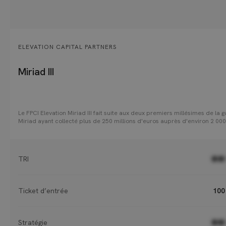
ELEVATION CAPITAL PARTNERS
Miriad III
Le FPCI Elevation Miriad III fait suite aux deux premiers millésimes de la
Miriad ayant collecté plus de 250 millions d'euros auprès d'environ 2 000
investisseurs. La stratégie d’investissement du fonds s’articule autour de
niveaux : d’une part, une allocation stratégique composée de 15 à 20 fon
portefeuille, et d’autre part, une diversification construite autour de quat
piliers : le millésime, la géographie, la stratégie et la taille des fonds
TRI
●●
sélectionnés.
Ticket d’entrée
100
Stratégie
●●