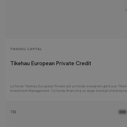
TIKEHAU CAPITAL
Tikehau European Private Credit
Le fonds Tikehau European Private est un fonds evergreen géré par Tike
Investment Management. Ce fonds financera un large éventail d'entrepri
européennes de taille moyenne, avec pour objectif de fournir aux investi
un rendement ajusté du risque attrayant, combinant les intérêts courus e
revenus distribués. Le portefeuille au positionnement défensif composé
principalement de prêts garantis de premier rang à taux variable accord
TRI
●●
des sociétés européennes jugées de grande qualité. Le fonds a obtenu e
février 2025 le label ELTIF 2.0.