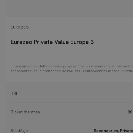
EURAZEO
Eurazeo Private Value Europe 3
Financement en dette et fonds propres (co-investissements et transactio
secondaires) de la croissance de PME et ETI européennes (Picard, Kinetic
Kinly, Adista, etc.)
TRI
Ticket d’entrée
20
Stratégie
Secondaries, Privat