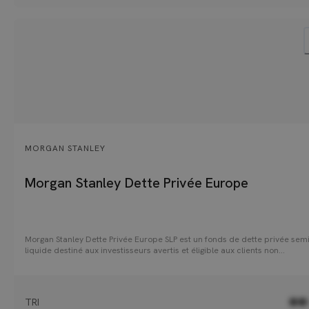
MORGAN STANLEY
Morgan Stanley Dette Privée Europe
Morgan Stanley Dette Privée Europe SLP est un fonds de dette privée semi
liquide destiné aux investisseurs avertis et éligible aux clients non
professionnels à partir de 100k€ (nominatif pur et administré en CTO et A
Le fonds investit principalement dans des prêts de dette senior sécurisée
de financer des opérations de capital transmission (LBO) réalisées par d
fonds de private equity auprès d'entreprises européennes de taille
TRI
●●
intermédiaire (30 à 60 participations avec un EBITDA de 10-100M€ pour 