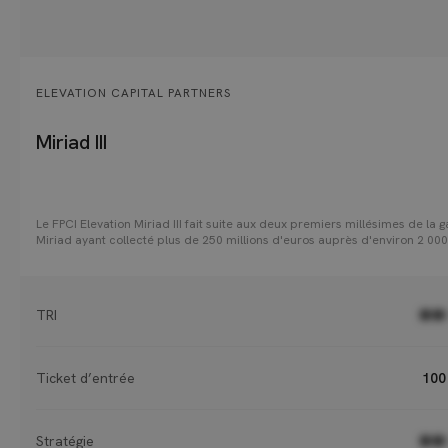
ELEVATION CAPITAL PARTNERS
Miriad III
Le FPCI Elevation Miriad III fait suite aux deux premiers millésimes de la
Miriad ayant collecté plus de 250 millions d'euros auprès d'environ 2 000
investisseurs. La stratégie d’investissement du fonds s’articule autour de
niveaux : d’une part, une allocation stratégique composée de 15 à 20 fon
portefeuille, et d’autre part, une diversification construite autour de quat
piliers : le millésime, la géographie, la stratégie et la taille des fonds
TRI
●●
sélectionnés.
Ticket d’entrée
100
Stratégie
●●