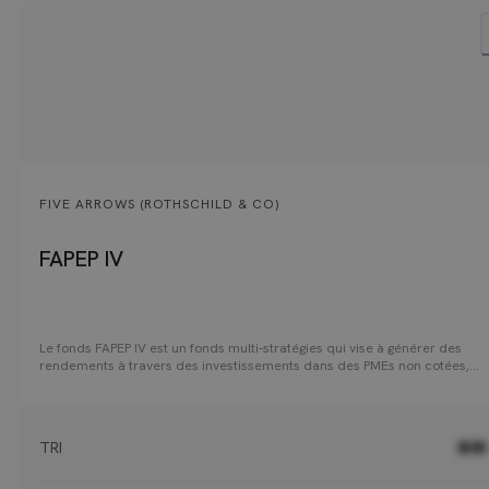
FIVE ARROWS (ROTHSCHILD & CO)
FAPEP IV
Le fonds FAPEP IV est un fonds multi-stratégies qui vise à générer des
rendements à travers des investissements dans des PMEs non cotées,
principalement par des opérations de buyout. Le fonds adopte une app
dynamique, répartissant ses activités entre la sélection de gérants et des
investissements en late primary et secondaire. Le fonds FAPEP IV permet aux
investisseurs d'avoir accès à l'expertise Private Equity de Rothschild & Co
TRI
●●