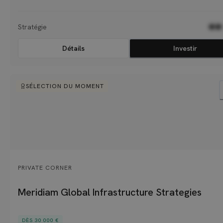
parmi lesquels 60 grandes familles, des fondations, des entreprises famil
et des family offices.
Stratégie
●●
Détails
Investir
SÉLECTION DU MOMENT
PRIVATE CORNER
Meridiam Global Infrastructure Strategies
DÈS 30 000 €