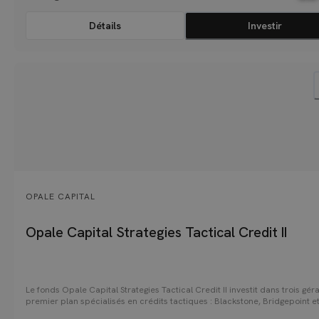
Détails
Investir
OPALE CAPITAL
Opale Capital Strategies Tactical Credit II
Le fonds Opale Capital Strategies Tactical Credit II investit dans trois gér
premier plan spécialisés en crédits tactiques : Blackstone, Bridgepoint e
Neuberger Berman. Il finance des entreprises solvables confrontées à de