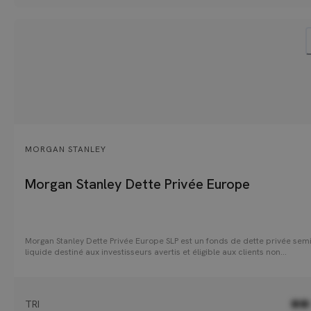
MORGAN STANLEY
Morgan Stanley Dette Privée Europe
Morgan Stanley Dette Privée Europe SLP est un fonds de dette privée semi
liquide destiné aux investisseurs avertis et éligible aux clients non
professionnels à partir de 100k€ (nominatif pur et administré en CTO et A
Le fonds investit principalement dans des prêts de dette senior sécurisée
de financer des opérations de capital transmission (LBO) réalisées par d
fonds de private equity auprès d'entreprises européennes de taille
TRI
●●
intermédiaire (30 à 60 participations avec un EBITDA de 10-100M€ pour 