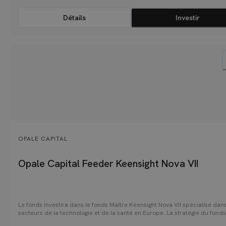
Détails
Investir
OPALE CAPITAL
Opale Capital Feeder Keensight Nova VII
Le fonds investira dans le fonds Maître Keensight Nova VII spécialisé dans
secteurs de la technologie et de la santé en Europe. La stratégie du fonds
d'investir dans une douzaine de sociétés rentables et en forte croissance