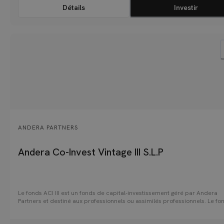
Détails
Investir
ANDERA PARTNERS
Andera Co-Invest Vintage III S.L.P
Le fonds ACI III est un fonds de capital-investissement géré par Andera
Partners et destiné aux professionnels ou assimilés professionnels. Le fo
fait le choix de se focaliser sur des secteurs porteurs et résilients tels qu
santé, les services aux entreprises, les services financiers et les biens de