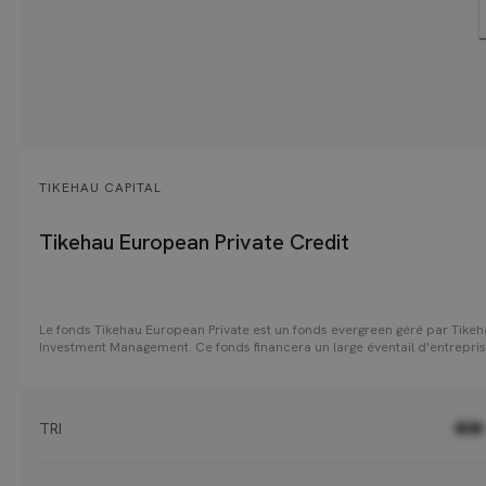
TIKEHAU CAPITAL
Tikehau European Private Credit
Le fonds Tikehau European Private est un fonds evergreen géré par Tike
Investment Management. Ce fonds financera un large éventail d'entrepri
européennes de taille moyenne, avec pour objectif de fournir aux investi
un rendement ajusté du risque attrayant, combinant les intérêts courus e
revenus distribués. Le portefeuille au positionnement défensif composé
principalement de prêts garantis de premier rang à taux variable accord
TRI
●●
des sociétés européennes jugées de grande qualité. Le fonds a obtenu e
février 2025 le label ELTIF 2.0.