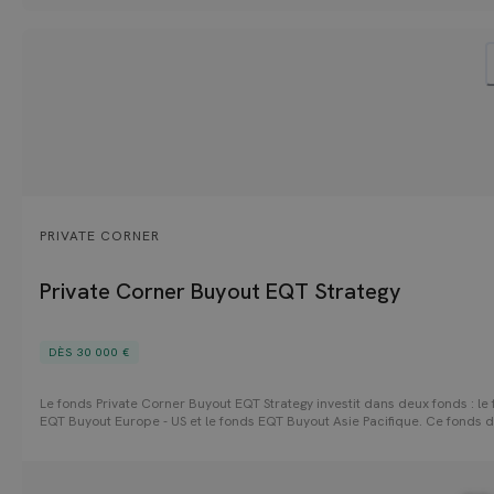
PRIVATE CORNER
Private Corner Buyout EQT Strategy
DÈS 30 000 €
Le fonds Private Corner Buyout EQT Strategy investit dans deux fonds : le
EQT Buyout Europe - US et le fonds EQT Buyout Asie Pacifique. Ce fonds 
permet ainsi aux investisseurs d'accéder à la stratégie d'un acteur de 1e
du Private Equity dont l'expertise est reconnue et favorise la création de 
EQT capitalise sur une expertise sectorielle solide ainsi qu'une approche
thématique d'investissement structurée autour de secteurs cibles.