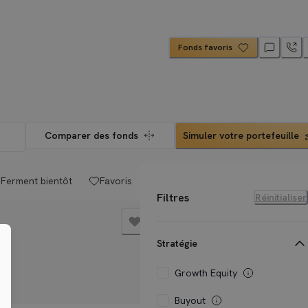
Fonds favoris
Comparer des fonds
Simuler votre portefeuille
Ferment bientôt
Favoris
Filtres
Réinitialiser
Stratégie
Growth Equity
Buyout