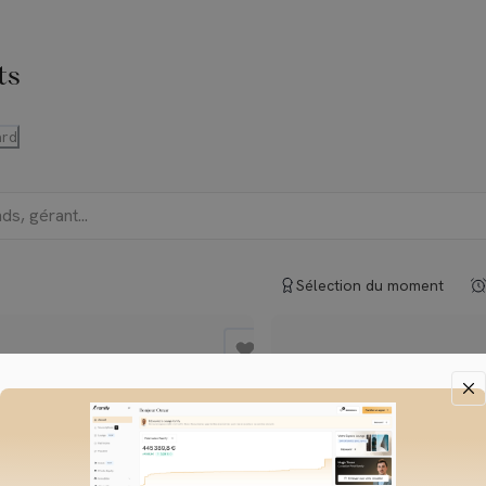
ts
rd
Sélection du moment