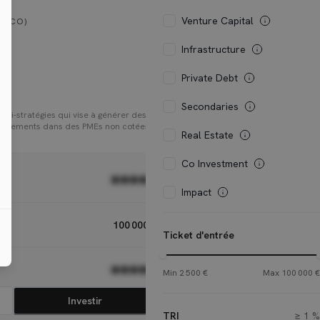
Venture Capital
 & CO)
Infrastructure
Private Debt
Secondaries
ulti-stratégies qui vise à générer des
tissements dans des PMEs non cotées,
Real Estate
ons de buyout. Le fonds adopte une
t ses activités entre la sélection de
 en late primary et secondaire. Le
Co Investment
isseurs d'avoir accès à l'expertise
●●●●●
o.
Impact
100 000 €
Ticket d'entrée
●●●●●
Min
2 500 €
Max
100 000 €
Investir
TRI
≥
1 %