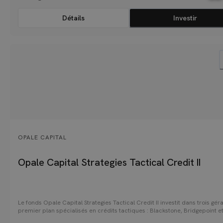
Détails
Investir
OPALE CAPITAL
Opale Capital Strategies Tactical Credit II
Le fonds Opale Capital Strategies Tactical Credit II investit dans trois gér
premier plan spécialisés en crédits tactiques : Blackstone, Bridgepoint e
Neuberger Berman. Il finance des entreprises solvables confrontées à de