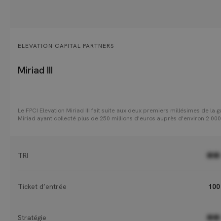
ELEVATION CAPITAL PARTNERS
Miriad III
Le FPCI Elevation Miriad III fait suite aux deux premiers millésimes de la
Miriad ayant collecté plus de 250 millions d'euros auprès d'environ 2 000
investisseurs. La stratégie d’investissement du fonds s’articule autour de
niveaux : d’une part, une allocation stratégique composée de 15 à 20 fon
portefeuille, et d’autre part, une diversification construite autour de quat
piliers : le millésime, la géographie, la stratégie et la taille des fonds
TRI
●●
sélectionnés.
Ticket d’entrée
100
Stratégie
●●