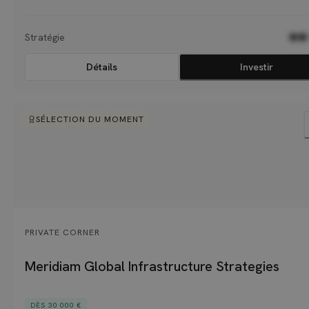
parmi lesquels 60 grandes familles, des fondations, des entreprises famil
et des family offices.
Stratégie
●●
Détails
Investir
SÉLECTION DU MOMENT
PRIVATE CORNER
Meridiam Global Infrastructure Strategies
DÈS 30 000 €