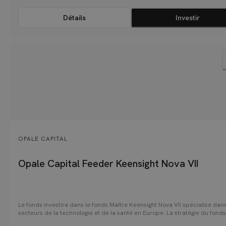
Détails
Investir
OPALE CAPITAL
Opale Capital Feeder Keensight Nova VII
Le fonds investira dans le fonds Maître Keensight Nova VII spécialisé dans
secteurs de la technologie et de la santé en Europe. La stratégie du fonds
d'investir dans une douzaine de sociétés rentables et en forte croissance