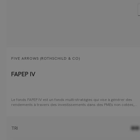
FIVE ARROWS (ROTHSCHILD & CO)
FAPEP IV
Le fonds FAPEP IV est un fonds multi-stratégies qui vise à générer des
rendements à travers des investissements dans des PMEs non cotées,
principalement par des opérations de buyout. Le fonds adopte une app
dynamique, répartissant ses activités entre la sélection de gérants et des
investissements en late primary et secondaire. Le fonds FAPEP IV permet aux
investisseurs d'avoir accès à l'expertise Private Equity de Rothschild & Co
TRI
●●