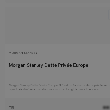
MORGAN STANLEY
Morgan Stanley Dette Privée Europe
Morgan Stanley Dette Privée Europe SLP est un fonds de dette privée semi
liquide destiné aux investisseurs avertis et éligible aux clients non
professionnels à partir de 100k€ (nominatif pur et administré en CTO et A
Le fonds investit principalement dans des prêts de dette senior sécurisée
de financer des opérations de capital transmission (LBO) réalisées par d
fonds de private equity auprès d'entreprises européennes de taille
TRI
●●
intermédiaire (30 à 60 participations avec un EBITDA de 10-100M€ pour 