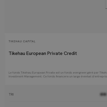
TIKEHAU CAPITAL
Tikehau European Private Credit
Le fonds Tikehau European Private est un fonds evergreen géré par Tike
Investment Management. Ce fonds financera un large éventail d'entrepri
européennes de taille moyenne, avec pour objectif de fournir aux investi
un rendement ajusté du risque attrayant, combinant les intérêts courus e
revenus distribués. Le portefeuille au positionnement défensif composé
principalement de prêts garantis de premier rang à taux variable accord
TRI
●●
des sociétés européennes jugées de grande qualité. Le fonds a obtenu e
février 2025 le label ELTIF 2.0.