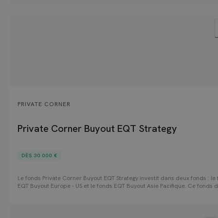
PRIVATE CORNER
Private Corner Buyout EQT Strategy
DÈS 30 000 €
Le fonds Private Corner Buyout EQT Strategy investit dans deux fonds : le
EQT Buyout Europe - US et le fonds EQT Buyout Asie Pacifique. Ce fonds 
permet ainsi aux investisseurs d'accéder à la stratégie d'un acteur de 1e
du Private Equity dont l'expertise est reconnue et favorise la création de 
EQT capitalise sur une expertise sectorielle solide ainsi qu'une approche
thématique d'investissement structurée autour de secteurs cibles.