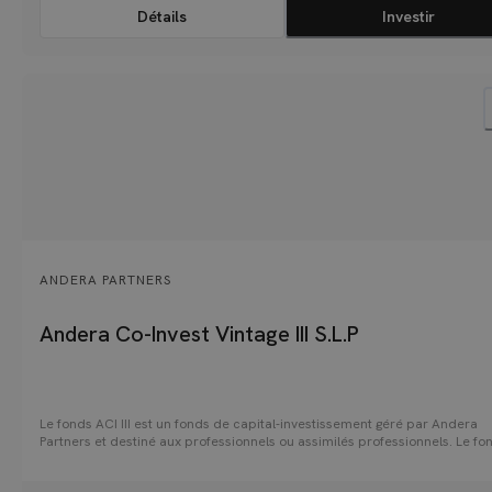
Détails
Investir
ANDERA PARTNERS
Andera Co-Invest Vintage III S.L.P
Le fonds ACI III est un fonds de capital-investissement géré par Andera
Partners et destiné aux professionnels ou assimilés professionnels. Le fo
fait le choix de se focaliser sur des secteurs porteurs et résilients tels qu
santé, les services aux entreprises, les services financiers et les biens de